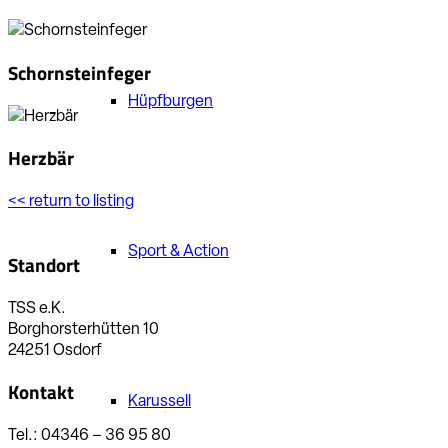
Schornsteinfeger
Hüpfburgen
Herzbär
<< return to listing
Sport & Action
Standort
TSS e.K.
Borghorsterhütten 10
24251 Osdorf
Kontakt
Karussell
Tel.: 04346 – 36 95 80