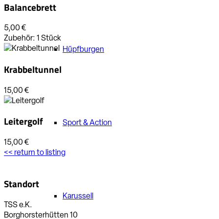
Balancebrett
5,00 €
Zubehör:
1 Stück
Hüpfburgen
Krabbeltunnel
15,00 €
Leitergolf
Sport & Action
15,00 €
<< return to listing
Standort
Karussell
TSS e.K.
Borghorsterhütten 10