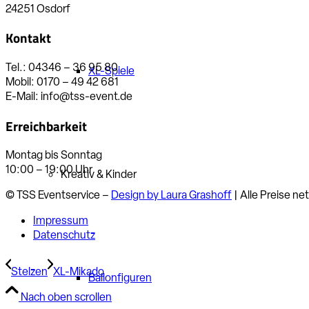
24251 Osdorf
Kontakt
Tel.: 04346 – 36 95 80
XL-Spiele
Mobil: 0170 – 49 42 681
E-Mail: info@tss-event.de
Erreichbarkeit
Montag bis Sonntag
10:00 – 19:00 Uhr
Kreativ & Kinder
© TSS Eventservice –
Design by Laura Grashoff
| Alle Preise ne
Impressum
Datenschutz
Stelzen
XL-Mikado
Ballonfiguren
Nach oben scrollen