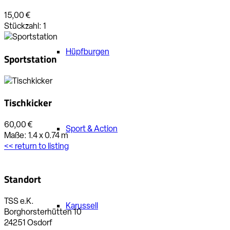
15,00 €
Stückzahl:
1
Hüpfburgen
Sportstation
Tischkicker
60,00 €
Sport & Action
Maße:
1.4 x 0.74
m
<< return to listing
Standort
TSS e.K.
Karussell
Borghorsterhütten 10
24251 Osdorf