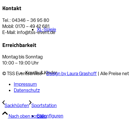
Kontakt
Tel.: 04346 – 36 95 80
Mobil: 0170 – 49 42 681
XL-Spiele
E-Mail: info@tss-event.de
Erreichbarkeit
Montag bis Sonntag
10:00 – 19:00 Uhr
Kreativ & Kinder
© TSS Eventservice –
Design by Laura Grashoff
| Alle Preise ne
Impressum
Datenschutz
Sackhüpfen
Sportstation
Ballonfiguren
Nach oben scrollen